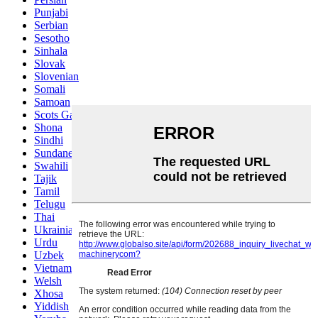
Punjabi
Serbian
Sesotho
Sinhala
Slovak
Slovenian
Somali
Samoan
Scots Gaelic
Shona
Sindhi
Sundanese
Swahili
Tajik
Tamil
Telugu
Thai
Ukrainian
Urdu
Uzbek
Vietnamese
Welsh
Xhosa
Yiddish