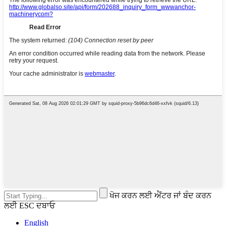
ਖੋਜ ਕਰਨ ਲਈ ਐਂਟਰ ਜਾਂ ਬੰਦ ਕਰਨ
ਲਈ ESC ਦਬਾਓ
English